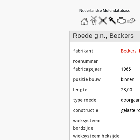
hoofdmenu
home
home
molendatabase
roedendatabase
assendatabase
motorenda
stuur
een
bericht
roede g.n., Beckers
fabrikant
Beckers,
roenummer
fabricagejaar
1965
positie bouw
binnen
lengte
23,00
type roede
doorgaa
constructie
gelaste 
wieksysteem
bordzijde
wieksysteem hekzijde