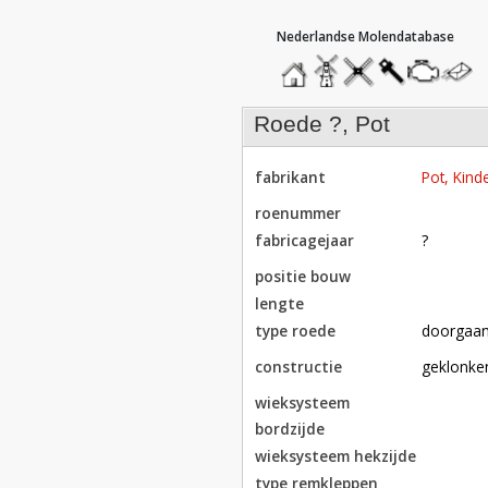
hoofdmenu
home
home
molendatabase
roedendatabase
assendatabase
motorenda
stuur
een
bericht
roede ?, Pot
fabrikant
Pot, Kinde
roenummer
fabricagejaar
?
positie bouw
lengte
type roede
doorgaa
constructie
geklonke
wieksysteem
bordzijde
wieksysteem hekzijde
type remkleppen