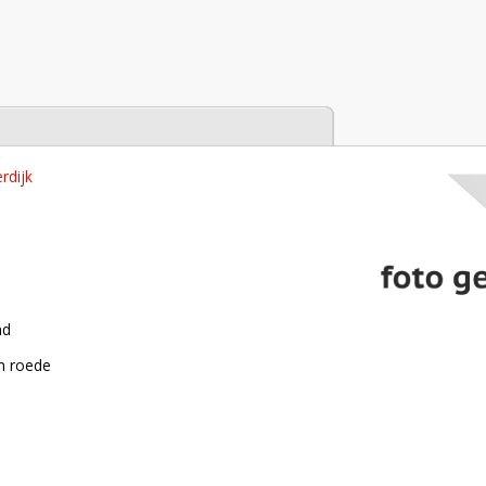
tabase
rdijk
nd
n roede