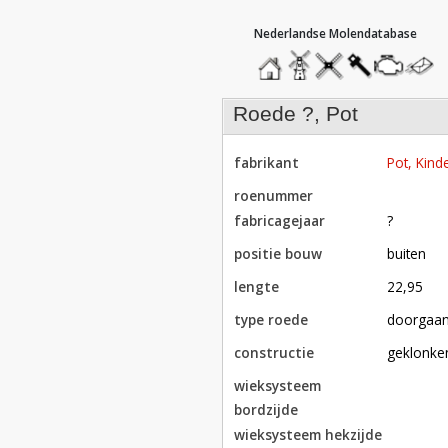
hoofdmenu
home
home
molendatabase
roedendatabase
assendatabase
motorenda
stuur
een
bericht
roede ?, Pot
fabrikant
Pot, Kinde
roenummer
fabricagejaar
?
positie bouw
buiten
lengte
22,95
type roede
doorgaa
constructie
geklonke
wieksysteem
bordzijde
wieksysteem hekzijde