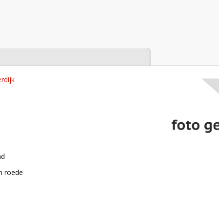
tabase
rdijk
nd
n roede