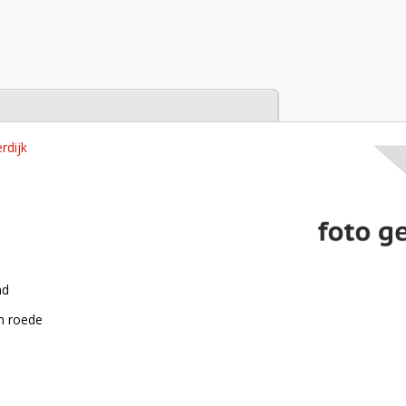
tabase
rdijk
nd
n roede