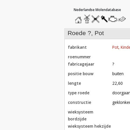
hoofdmenu
home
home
molendatabase
roedendatabase
assendatabase
motorenda
stuur
een
bericht
roede ?, Pot
fabrikant
Pot, Kinde
roenummer
fabricagejaar
?
positie bouw
buiten
lengte
22,60
type roede
doorgaa
constructie
geklonke
wieksysteem
bordzijde
wieksysteem hekzijde