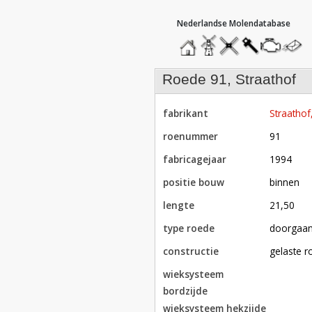
hoofdmenu
home
home
molendatabase
roedendatabase
assendatabase
motorenda
stuur
een
bericht
roede 91, Straathof
fabrikant
Straathof
roenummer
91
fabricagejaar
1994
positie bouw
binnen
lengte
21,50
type roede
doorgaa
constructie
gelaste 
wieksysteem
bordzijde
wieksysteem hekzijde