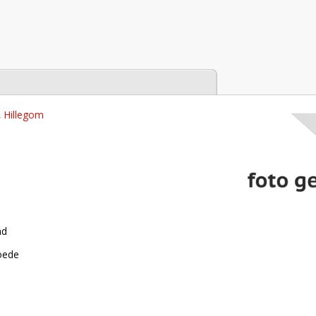
tabase
, Hillegom
nd
roede