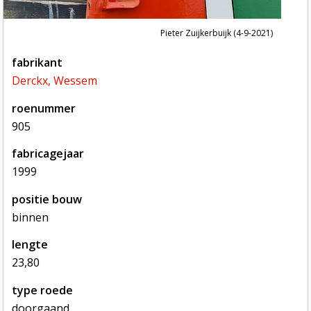
Pieter Zuijkerbuijk (4-9-2021)
fabrikant
Derckx, Wessem
roenummer
905
fabricagejaar
1999
positie bouw
binnen
lengte
23,80
type roede
doorgaand