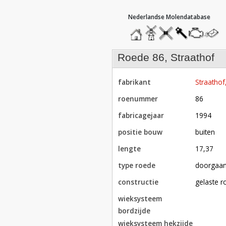
hoofdmenu
home
home
molendatabase
roedendatabase
assendatabase
motorenda
stuur
een
bericht
roede 86, Straathof
fabrikant
Straathof
roenummer
86
fabricagejaar
1994
positie bouw
buiten
lengte
17,37
type roede
doorgaa
constructie
gelaste 
wieksysteem
bordzijde
wieksysteem hekzijde