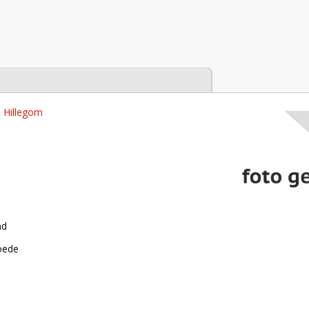
tabase
, Hillegom
nd
roede