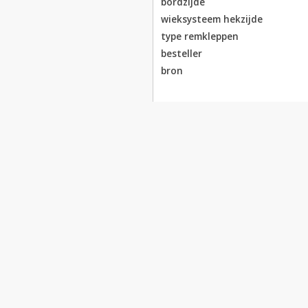
bordzijde
wieksysteem hekzijde
type remkleppen
besteller
bron