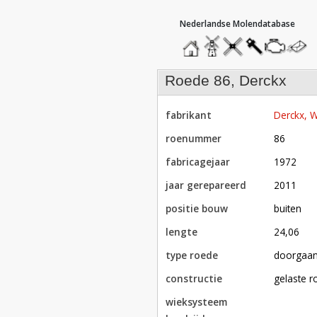
hoofdmenu
home
home
molendatabase
roedendatabase
assendatabase
motorenda
stuur
een
bericht
roede 86, Derckx
fabrikant
Derckx,
roenummer
86
fabricagejaar
1972
jaar gerepareerd
2011
positie bouw
buiten
lengte
24,06
type roede
doorgaa
constructie
gelaste 
wieksysteem