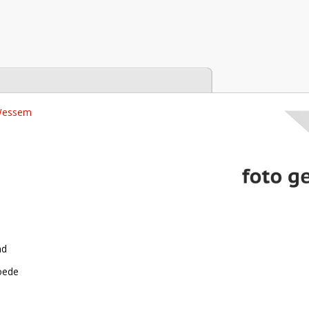
tabase
 Wessem
nd
roede