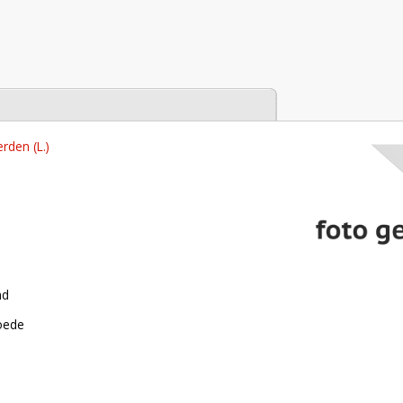
tabase
erden (L.)
nd
roede