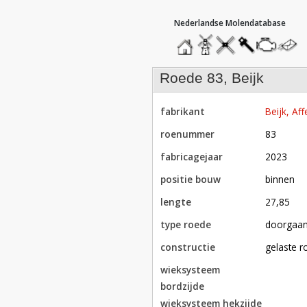
hoofdmenu
home
home
molendatabase
roedendatabase
assendatabase
motorenda
stuur
een
bericht
roede 83, Beijk
fabrikant
Beijk, Aff
roenummer
83
fabricagejaar
2023
positie bouw
binnen
lengte
27,85
type roede
doorgaa
constructie
gelaste 
wieksysteem
bordzijde
wieksysteem hekzijde