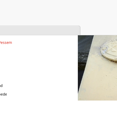
tabase
 Wessem
nd
roede