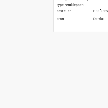
type remkleppen
besteller
Hoefken
bron