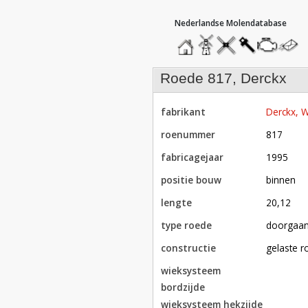
hoofdmenu
home
home
molendatabase
roedendatabase
assendatabase
motorenda
stuur
een
bericht
roede 817, Derckx
fabrikant
Derckx,
roenummer
817
fabricagejaar
1995
positie bouw
binnen
lengte
20,12
type roede
doorgaa
constructie
gelaste 
wieksysteem
bordzijde
wieksysteem hekzijde