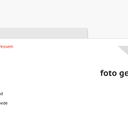
tabase
 Wessem
nd
roede