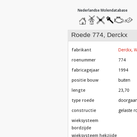
hoofdmenu
home
home
molendatabase
roedendatabase
assendatabase
motorenda
stuur
een
bericht
roede 774, Derckx
fabrikant
Derckx,
roenummer
774
fabricagejaar
1994
positie bouw
buiten
lengte
23,70
type roede
doorgaa
constructie
gelaste 
wieksysteem
bordzijde
wieksysteem hekzijde