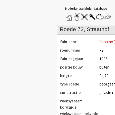
hoofdmenu
home
home
molendatabase
roedendatabase
assendatabase
motorenda
stuur
een
bericht
roede 72, Straathof
fabrikant
Straathof
roenummer
72
fabricagejaar
1993
positie bouw
buiten
lengte
24,70
type roede
doorgaa
constructie
gelaste 
wieksysteem
bordzijde
wieksysteem hekzijde