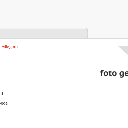
tabase
, Hillegom
nd
roede