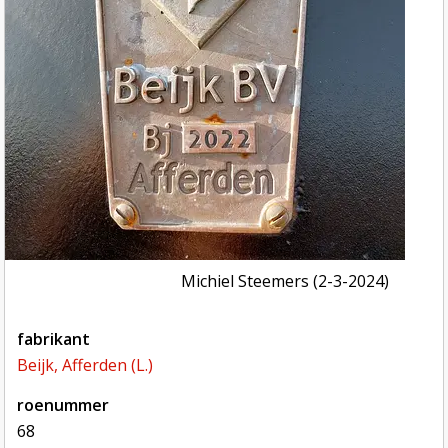
Michiel Steemers (2-3-2024)
fabrikant
Beijk, Afferden (L.)
roenummer
68