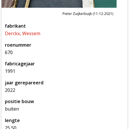
Pieter Zuijkerbuijk (11-12-2021)
fabrikant
Derckx, Wessem
roenummer
670
fabricagejaar
1991
jaar gerepareerd
2022
positie bouw
buiten
lengte
25,50