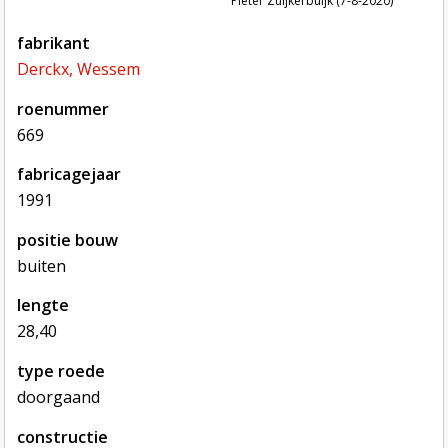
Pieter Zuijkerbuijk (7-8-2020)
fabrikant
Derckx, Wessem
roenummer
669
fabricagejaar
1991
positie bouw
buiten
lengte
28,40
type roede
doorgaand
constructie