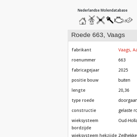
hoofdmenu
home
home
molendatabase
roedendatabase
assendatabase
motorenda
stuur
een
bericht
roede 663, Vaags
fabrikant
Vaags, Aa
roenummer
663
fabricagejaar
2025
positie bouw
buiten
lengte
20,36
type roede
doorgaa
constructie
gelaste 
wieksysteem
Oud-Holl
bordzijde
wieksysteem hekzijde
Zeilhekk