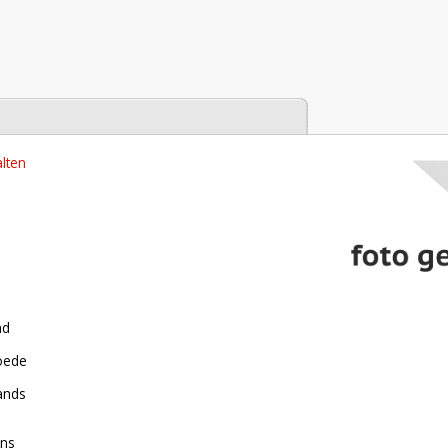
tabase
lten
nd
roede
ands
ens