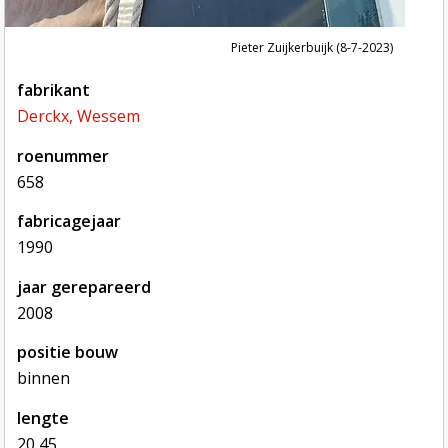
Pieter Zuijkerbuijk (8-7-2023)
fabrikant
Derckx, Wessem
roenummer
658
fabricagejaar
1990
jaar gerepareerd
2008
positie bouw
binnen
lengte
20,45