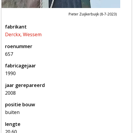
Pieter Zuijkerbuijk (8-7-2023)
fabrikant
Derckx, Wessem
roenummer
657
fabricagejaar
1990
jaar gerepareerd
2008
positie bouw
buiten
lengte
20,60