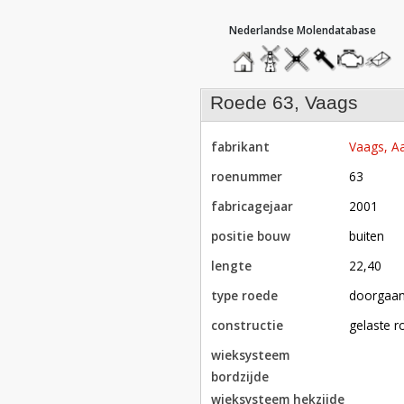
hoofdmenu
home
home
molendatabase
roedendatabase
assendatabase
motorenda
stuur
een
bericht
roede 63, Vaags
fabrikant
Vaags, Aa
roenummer
63
fabricagejaar
2001
positie bouw
buiten
lengte
22,40
type roede
doorgaa
constructie
gelaste 
wieksysteem
bordzijde
wieksysteem hekzijde