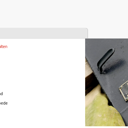
tabase
lten
nd
roede