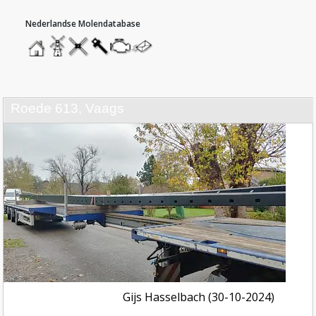
hoofdmenu
home
home
molendatabase
roedendatabase
assendatabase
motorendatabase
stuur
een
bericht
roede 613, Vaags
Gijs Hasselbach (30-10-2024)