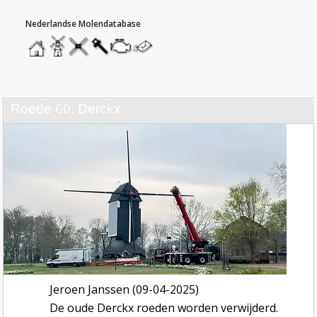
hoofdmenu
home
home
molendatabase
roedendatabase
assendatabase
motorendatabase
stuur
een
bericht
roede 60, Derckx
Jeroen Janssen (09-04-2025)
De oude Derckx roeden worden verwijderd.