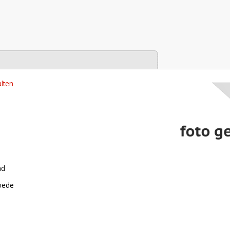
tabase
lten
nd
roede