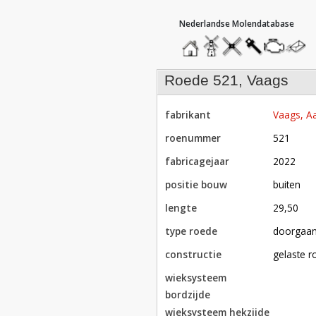
hoofdmenu
home
home
molendatabase
roedendatabase
assendatabase
motorenda
stuur
een
bericht
roede 521, Vaags
fabrikant
Vaags, Aa
roenummer
521
fabricagejaar
2022
positie bouw
buiten
lengte
29,50
type roede
doorgaa
constructie
gelaste 
wieksysteem
bordzijde
wieksysteem hekzijde