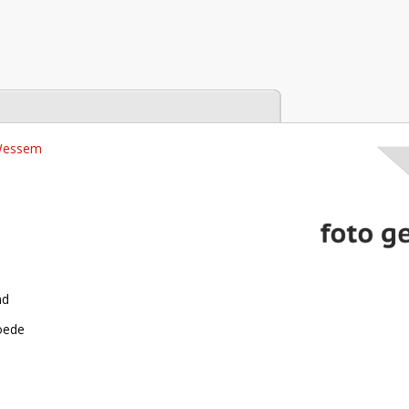
tabase
 Wessem
nd
roede