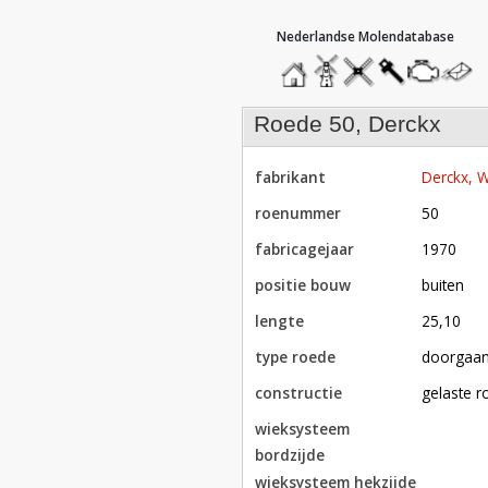
hoofdmenu
home
home
molendatabase
roedendatabase
assendatabase
motorenda
stuur
een
bericht
roede 50, Derckx
fabrikant
Derckx,
roenummer
50
fabricagejaar
1970
positie bouw
buiten
lengte
25,10
type roede
doorgaa
constructie
gelaste 
wieksysteem
bordzijde
wieksysteem hekzijde