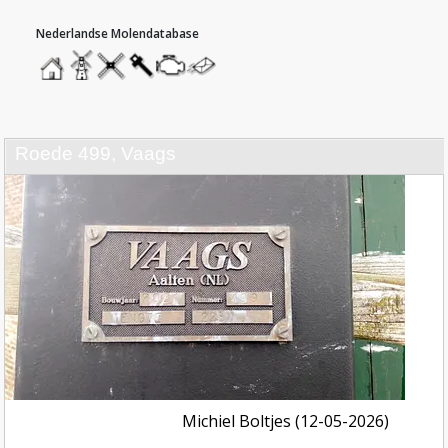
hoofdmenu
home
home
molendatabase
roedendatabase
assendatabase
motorendatabase
stuur
een
bericht
roede 499, Vaags
Michiel Boltjes (12-05-2026)