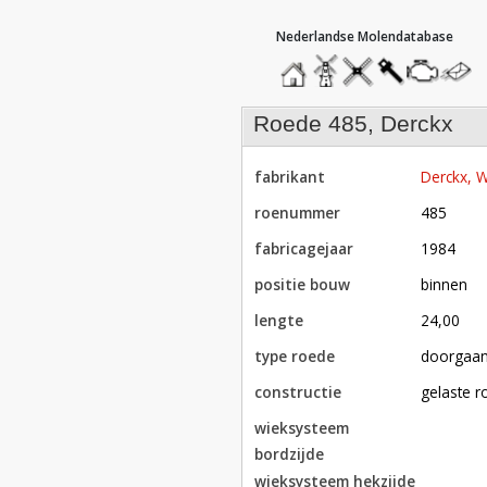
hoofdmenu
home
home
molendatabase
roedendatabase
assendatabase
motorenda
stuur
een
bericht
roede 485, Derckx
fabrikant
Derckx,
roenummer
485
fabricagejaar
1984
positie bouw
binnen
lengte
24,00
type roede
doorgaa
constructie
gelaste 
wieksysteem
bordzijde
wieksysteem hekzijde