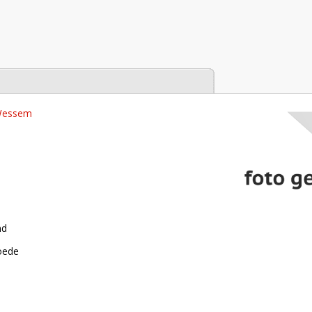
tabase
 Wessem
nd
roede