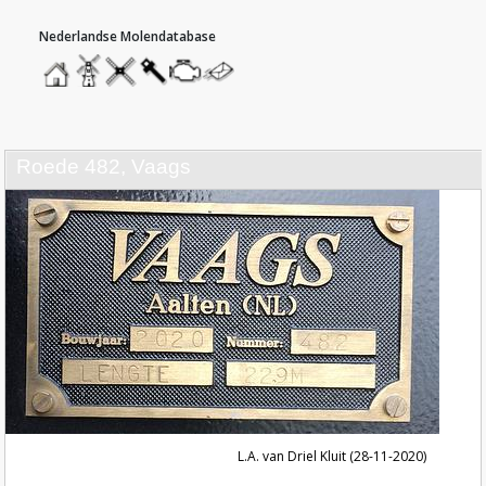
hoofdmenu
home
home
molendatabase
roedendatabase
assendatabase
motorendatabase
stuur
een
bericht
roede 482, Vaags
L.A. van Driel Kluit (28-11-2020)