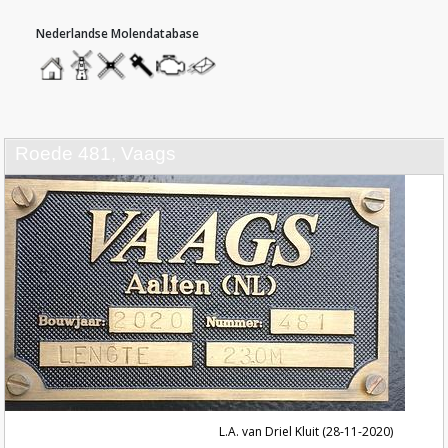
hoofdmenu
home
home
molendatabase
roedendatabase
assendatabase
motorendatabase
stuur
een
bericht
roede 481, Vaags
L.A. van Driel Kluit (28-11-2020)