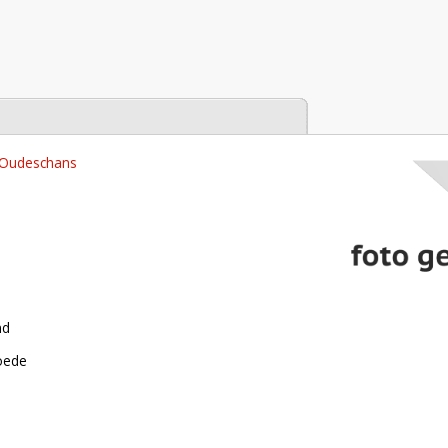
tabase
 Oudeschans
nd
roede