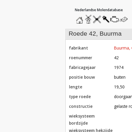
hoofdmenu
home
home
molendatabase
roedendatabase
assendatabase
motorenda
stuur
een
bericht
roede 42, Buurma
fabrikant
Buurma,
roenummer
42
fabricagejaar
1974
positie bouw
buiten
lengte
19,50
type roede
doorgaa
constructie
gelaste 
wieksysteem
bordzijde
wieksysteem hekzijde