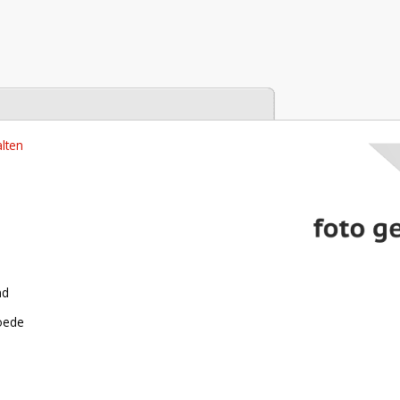
tabase
lten
nd
roede