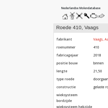
hoofdmenu
home
home
molendatabase
roedendatabase
assendatabase
motorenda
stuur
een
bericht
roede 410, Vaags
fabrikant
Vaags, Aa
roenummer
410
fabricagejaar
2018
positie bouw
binnen
lengte
21,50
type roede
doorgaa
constructie
gelaste 
wieksysteem
bordzijde
wieksysteem hekzijde