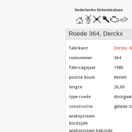
hoofdmenu
home
home
molendatabase
roedendatabase
assendatabase
motorenda
stuur
een
bericht
roede 364, Derckx
fabrikant
Derckx,
roenummer
364
fabricagejaar
1980
positie bouw
binnen
lengte
26,00
type roede
doorgaa
constructie
gelaste 
wieksysteem
bordzijde
wieksysteem hekzijde