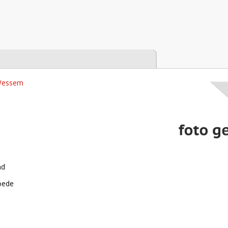
tabase
 Wessem
nd
roede