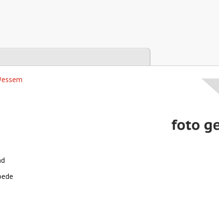
tabase
 Wessem
nd
roede