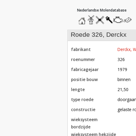
hoofdmenu
home
home
molendatabase
roedendatabase
assendatabase
motorenda
stuur
een
bericht
roede 326, Derckx
fabrikant
Derckx,
roenummer
326
fabricagejaar
1979
positie bouw
binnen
lengte
21,50
type roede
doorgaa
constructie
gelaste 
wieksysteem
bordzijde
wieksysteem hekzijde