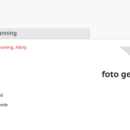
tabase
unning
unning, Adorp
nd
roede