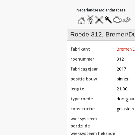
hoofdmenu
home
home
molendatabase
roedendatabase
assendatabase
motorenda
stuur
een
bericht
roede 312, Bremer/D
fabrikant
Bremer/D
roenummer
312
fabricagejaar
2017
positie bouw
binnen
lengte
21,00
type roede
doorgaa
constructie
gelaste 
wieksysteem
bordzijde
wieksysteem hekzijde