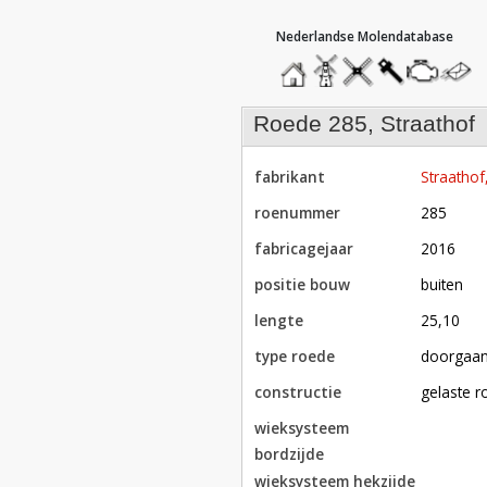
hoofdmenu
home
home
molendatabase
roedendatabase
assendatabase
motorenda
stuur
een
bericht
roede 285, Straathof
fabrikant
Straathof
roenummer
285
fabricagejaar
2016
positie bouw
buiten
lengte
25,10
type roede
doorgaa
constructie
gelaste r
wieksysteem
bordzijde
wieksysteem hekzijde