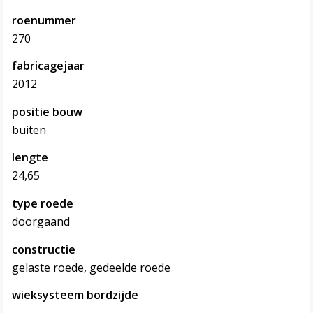
roenummer
270
fabricagejaar
2012
positie bouw
buiten
lengte
24,65
type roede
doorgaand
constructie
gelaste roede, gedeelde roede
wieksysteem bordzijde