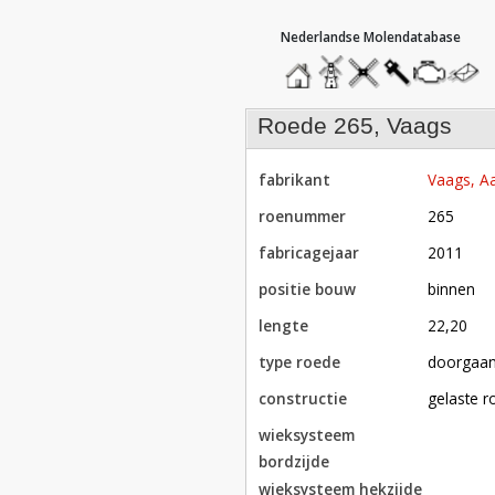
hoofdmenu
home
home
molendatabase
roedendatabase
assendatabase
motorenda
stuur
een
bericht
roede 265, Vaags
fabrikant
Vaags, Aa
roenummer
265
fabricagejaar
2011
positie bouw
binnen
lengte
22,20
type roede
doorgaa
constructie
gelaste 
wieksysteem
bordzijde
wieksysteem hekzijde