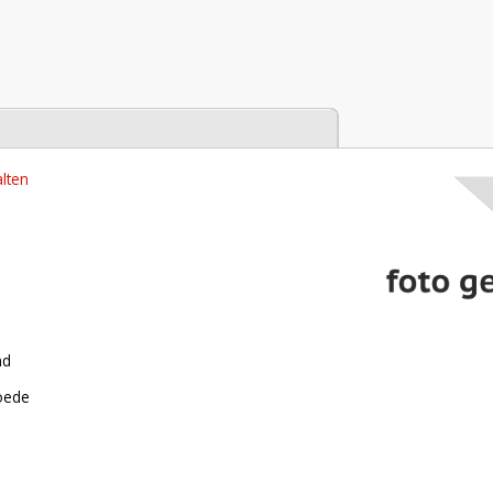
tabase
lten
nd
roede