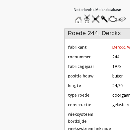
hoofdmenu
home
home
molendatabase
roedendatabase
assendatabase
motorenda
stuur
een
bericht
roede 244, Derckx
fabrikant
Derckx,
roenummer
244
fabricagejaar
1978
positie bouw
buiten
lengte
24,70
type roede
doorgaa
constructie
gelaste 
wieksysteem
bordzijde
wieksysteem hekzijde