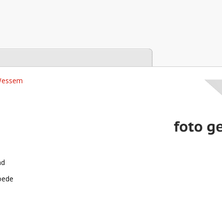
tabase
 Wessem
nd
roede