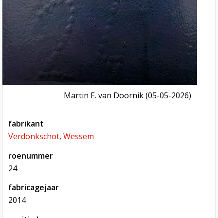
Martin E. van Doornik (05-05-2026)
fabrikant
Verdonkschot, Wessem
roenummer
24
fabricagejaar
2014