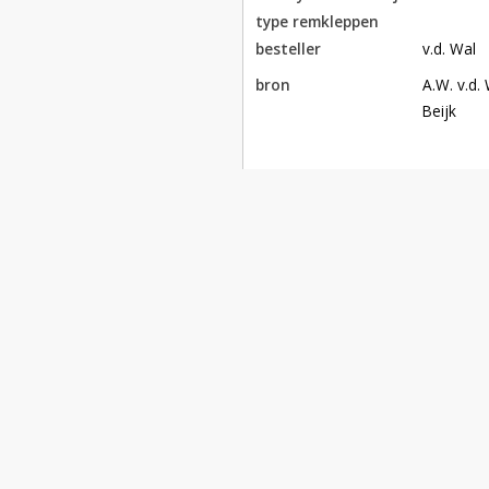
type remkleppen
besteller
v.d. Wal
bron
A.W. v.d. 
Beijk