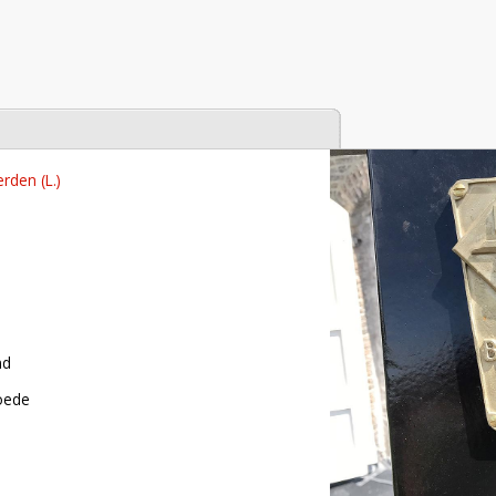
tabase
erden (L.)
nd
roede