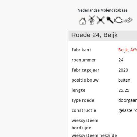
hoofdmenu
home
home
molendatabase
roedendatabase
assendatabase
motorenda
stuur
een
bericht
roede 24, Beijk
fabrikant
Beijk, Aff
roenummer
24
fabricagejaar
2020
positie bouw
buiten
lengte
25,25
type roede
doorgaa
constructie
gelaste 
wieksysteem
bordzijde
wieksysteem hekzijde