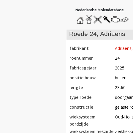
hoofdmenu
home
home
molendatabase
roedendatabase
assendatabase
motorenda
stuur
een
bericht
roede 24, Adriaens
fabrikant
Adriaens
roenummer
24
fabricagejaar
2025
positie bouw
buiten
lengte
23,60
type roede
doorgaa
constructie
gelaste 
wieksysteem
Oud-Holl
bordzijde
wieksysteem hekzijde
Zeikhekk