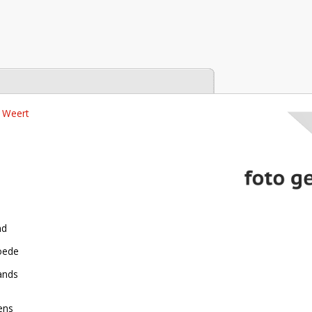
tabase
, Weert
nd
roede
ands
ens