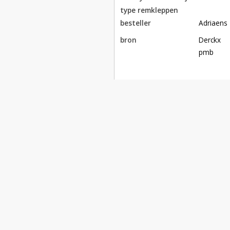
type remkleppen
besteller
Adriaens
bron
Derckx

pmb