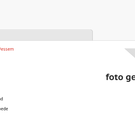
tabase
 Wessem
nd
roede