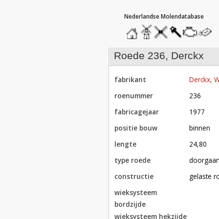
hoofdmenu
home
home
molendatabase
roedendatabase
assendatabase
motorenda
stuur
een
bericht
roede 236, Derckx
fabrikant
Derckx,
roenummer
236
fabricagejaar
1977
positie bouw
binnen
lengte
24,80
type roede
doorgaa
constructie
gelaste 
wieksysteem
bordzijde
wieksysteem hekzijde