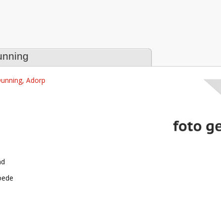
tabase
unning
unning, Adorp
nd
roede