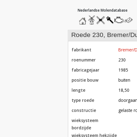
hoofdmenu
home
home
molendatabase
roedendatabase
assendatabase
motorenda
stuur
een
bericht
roede 230, Bremer/D
fabrikant
Bremer/D
roenummer
230
fabricagejaar
1985
positie bouw
buiten
lengte
18,50
type roede
doorgaa
constructie
gelaste 
wieksysteem
bordzijde
wieksysteem hekzijde