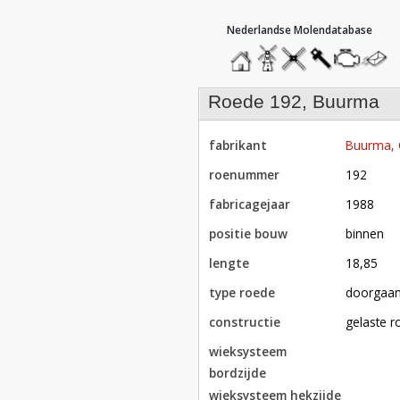
hoofdmenu
home
home
molendatabase
roedendatabase
assendatabase
motorenda
stuur
een
bericht
roede 192, Buurma
fabrikant
Buurma,
roenummer
192
fabricagejaar
1988
positie bouw
binnen
lengte
18,85
type roede
doorgaa
constructie
gelaste 
wieksysteem
bordzijde
wieksysteem hekzijde