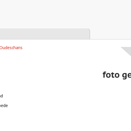
tabase
 Oudeschans
nd
roede