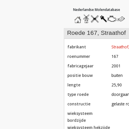
hoofdmenu
home
home
molendatabase
roedendatabase
assendatabase
motorenda
stuur
een
bericht
roede 167, Straathof
fabrikant
Straathof
roenummer
167
fabricagejaar
2001
positie bouw
buiten
lengte
25,90
type roede
doorgaa
constructie
gelaste 
wieksysteem
bordzijde
wieksysteem hekzijde