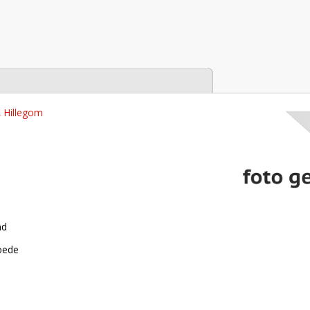
tabase
, Hillegom
nd
roede