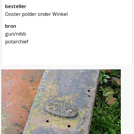
besteller
Ooster polder onder Winkel
bron
gun/nibb

potarchief
foto's van de roede
foto's van de roede