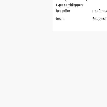
type remkleppen
besteller
Hoefken
bron