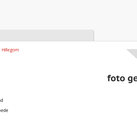
tabase
, Hillegom
nd
roede