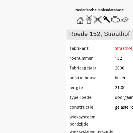
hoofdmenu
home
home
molendatabase
roedendatabase
assendatabase
motorenda
stuur
een
bericht
roede 152, Straathof
fabrikant
Straathof
roenummer
152
fabricagejaar
2000
positie bouw
buiten
lengte
21,00
type roede
doorgaa
constructie
gelaste 
wieksysteem
bordzijde
wieksysteem hekzijde