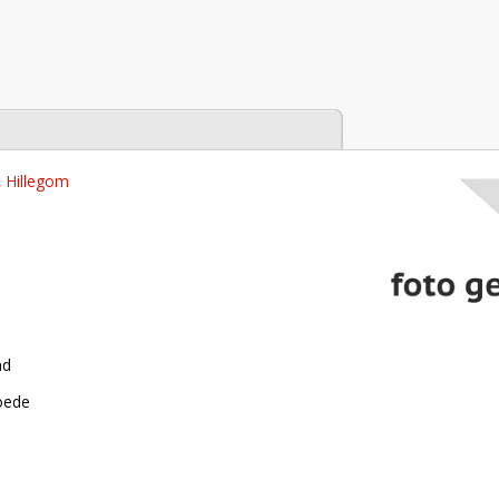
tabase
, Hillegom
nd
roede