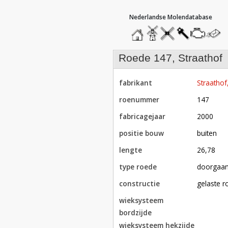
hoofdmenu
home
home
molendatabase
roedendatabase
assendatabase
motorenda
stuur
een
bericht
roede 147, Straathof
fabrikant
Straathof
roenummer
147
fabricagejaar
2000
positie bouw
buiten
lengte
26,78
type roede
doorgaa
constructie
gelaste 
wieksysteem
bordzijde
wieksysteem hekzijde