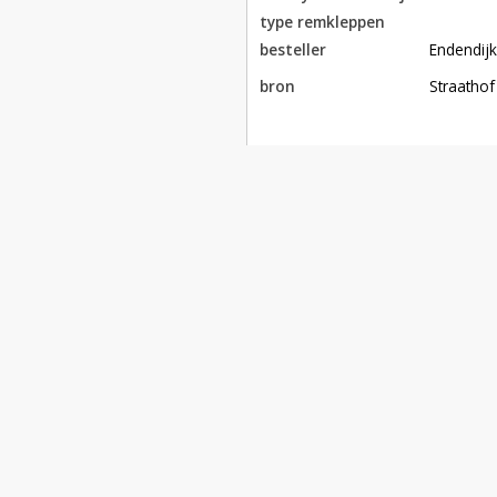
type remkleppen
besteller
Endendij
bron