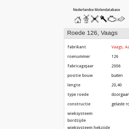
hoofdmenu
home
home
molendatabase
roedendatabase
assendatabase
motorenda
stuur
een
bericht
roede 126, Vaags
fabrikant
Vaags, Aa
roenummer
126
fabricagejaar
2006
positie bouw
buiten
lengte
20,40
type roede
doorgaa
constructie
gelaste r
wieksysteem
bordzijde
wieksysteem hekzijde