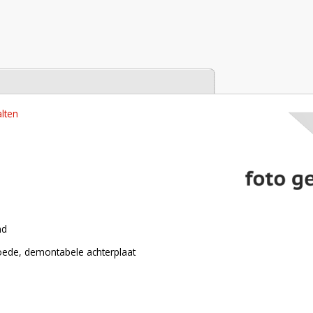
tabase
lten
nd
oede, demontabele achterplaat