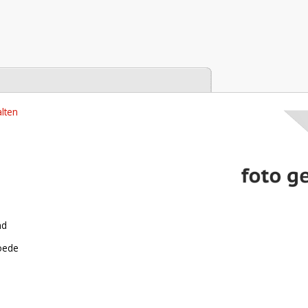
tabase
lten
nd
roede