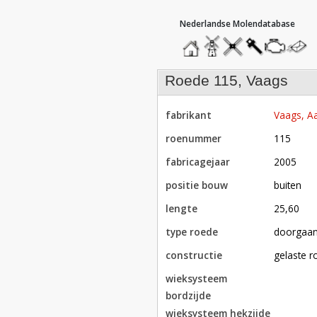
hoofdmenu
home
home
molendatabase
roedendatabase
assendatabase
motorenda
stuur
een
bericht
roede 115, Vaags
fabrikant
Vaags, Aa
roenummer
115
fabricagejaar
2005
positie bouw
buiten
lengte
25,60
type roede
doorgaa
constructie
gelaste 
wieksysteem
bordzijde
wieksysteem hekzijde