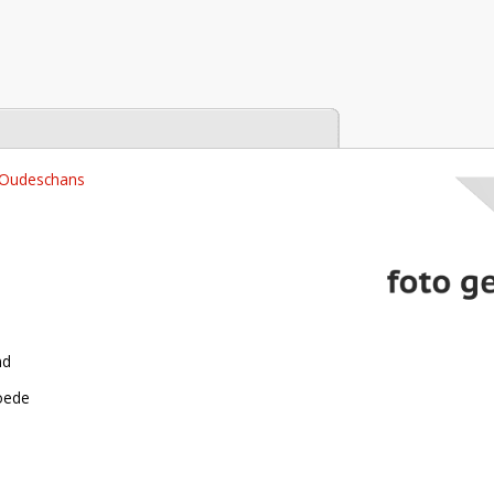
tabase
 Oudeschans
nd
roede