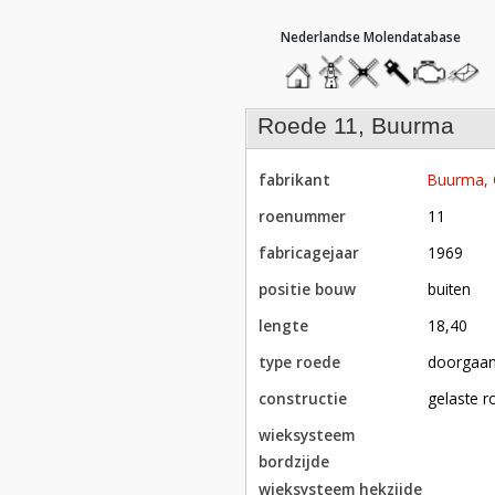
hoofdmenu
home
home
molendatabase
roedendatabase
assendatabase
motorenda
stuur
een
bericht
roede 11, Buurma
fabrikant
Buurma,
roenummer
11
fabricagejaar
1969
positie bouw
buiten
lengte
18,40
type roede
doorgaa
constructie
gelaste 
wieksysteem
bordzijde
wieksysteem hekzijde