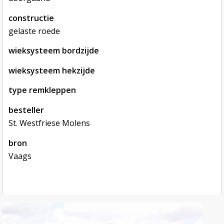
constructie
gelaste roede
wieksysteem bordzijde
wieksysteem hekzijde
type remkleppen
besteller
St. Westfriese Molens
bron
foto's van de roede
foto's van de roede